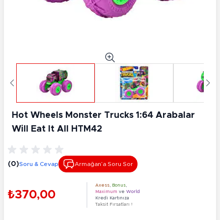
Hot Wheels Monster Trucks 1:64 Arabalar
Will Eat It All HTM42
(0)
Soru & Cevap
Armağan’a Soru Sor
Axess
,
Bonus
,
₺370,00
Maximum
ve
World
Kredi Kartınıza
Taksit Fırsatları !