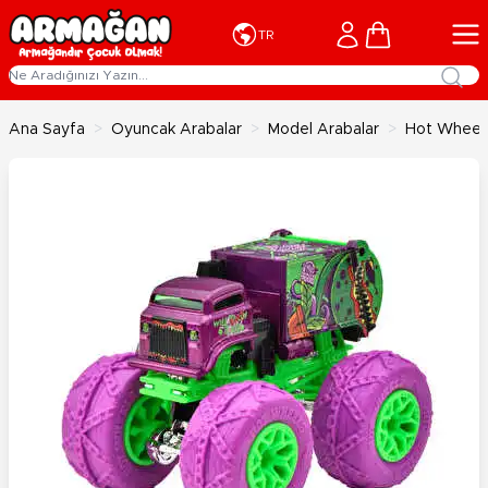
İçeriğe geç
Cart
TR
Ana Sayfa
>
Oyuncak Arabalar
>
Model Arabalar
>
Hot Wheels 