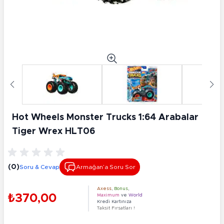
Hot Wheels Monster Trucks 1:64 Arabalar
Tiger Wrex HLT06
(0)
Soru & Cevap
Armağan’a Soru Sor
Axess
,
Bonus
,
₺370,00
Maximum
ve
World
Kredi Kartınıza
Taksit Fırsatları !