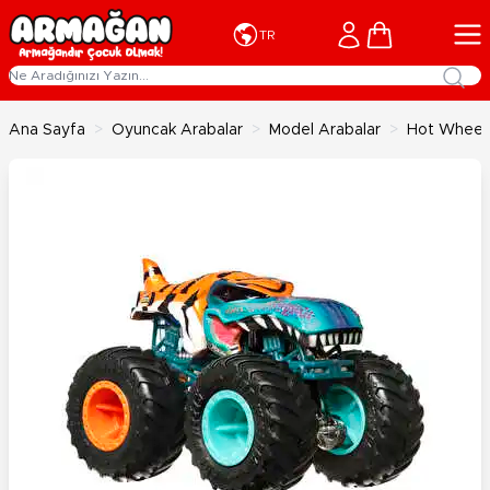
İçeriğe geç
Cart
TR
Ana Sayfa
>
Oyuncak Arabalar
>
Model Arabalar
>
Hot Wheels