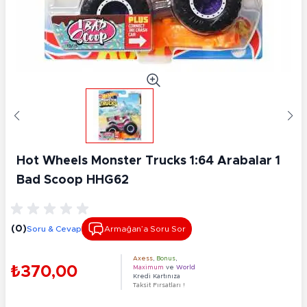
Hot Wheels Monster Trucks 1:64 Arabalar 1
Bad Scoop HHG62
(0)
Soru & Cevap
Armağan’a Soru Sor
Axess
,
Bonus
,
₺370,00
Maximum
ve
World
Kredi Kartınıza
Taksit Fırsatları !