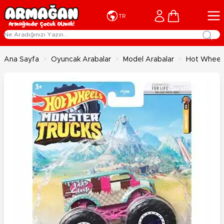
İçeriğe geç
Cart
TR
Ana Sayfa
>
Oyuncak Arabalar
>
Model Arabalar
>
Hot Wheels