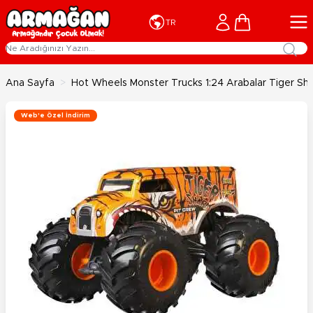
İçeriğe geç
Cart
TR
Ana Sayfa
>
Hot Wheels Monster Trucks 1:24 Arabalar Tiger S
Web'e Özel İndirim