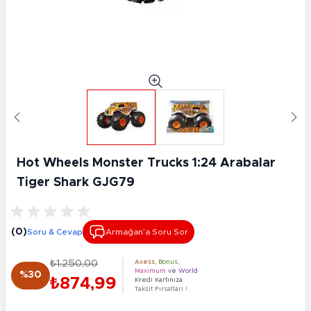
Hot Wheels Monster Trucks 1:24 Arabalar
Tiger Shark GJG79
(0)
Soru & Cevap
Armağan’a Soru Sor
₺1.250,00
Axess
,
Bonus
,
Maximum
ve
World
%30
₺874,99
Kredi Kartınıza
Taksit Fırsatları !