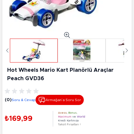
Hot Wheels Mario Kart Planörlü Araçlar
Peach GVD36
(0)
Soru & Cevap
Armağan’a Soru Sor
Axess
,
Bonus
,
₺169,99
Maximum
ve
World
Kredi Kartınıza
Taksit Fırsatları !