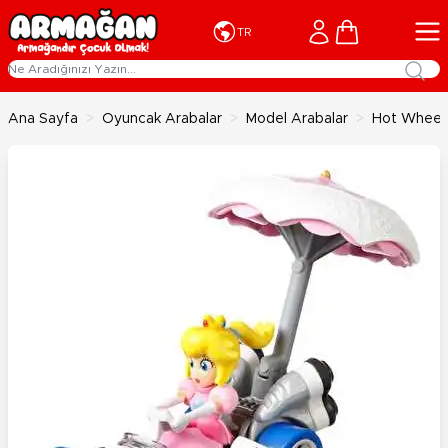
İçeriğe geç
Cart
TR
Ana Sayfa
>
Oyuncak Arabalar
>
Model Arabalar
>
Hot Wheels