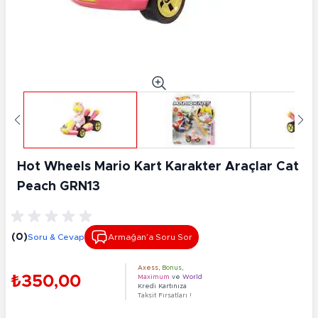
Hot Wheels Mario Kart Karakter Araçlar Cat
Peach GRN13
(0)
Soru & Cevap
Armağan’a Soru Sor
Axess
,
Bonus
,
₺350,00
Maximum
ve
World
Kredi Kartınıza
Taksit Fırsatları !