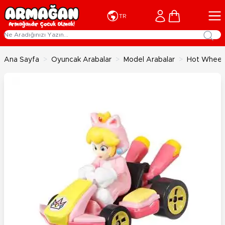
İçeriğe geç
Cart
TR
Ana Sayfa
>
Oyuncak Arabalar
>
Model Arabalar
>
Hot Wheels