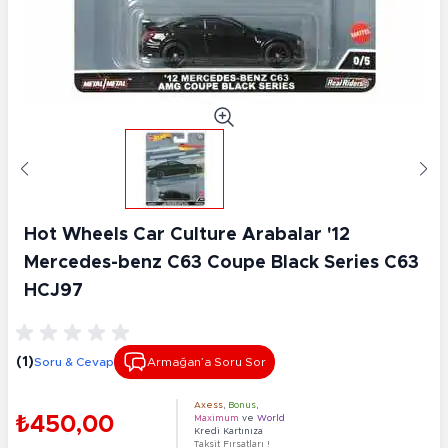
Hot Wheels Car Culture Arabalar '12
Mercedes-benz C63 Coupe Black Series C63
HCJ97
(1)
Soru & Cevap
Armağan’a Soru Sor
Axess
,
Bonus
,
₺450,00
Maximum
ve
World
Kredi Kartınıza
Taksit Fırsatları !