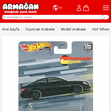
İçeriğe geç
Cart
TR
Ana Sayfa
>
Oyuncak Arabalar
>
Model Arabalar
>
Hot Wheels