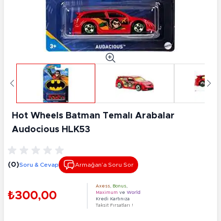
Hot Wheels Batman Temalı Arabalar
Audocious HLK53
(0)
Soru & Cevap
Armağan’a Soru Sor
Axess
,
Bonus
,
₺300,00
Maximum
ve
World
Kredi Kartınıza
Taksit Fırsatları !