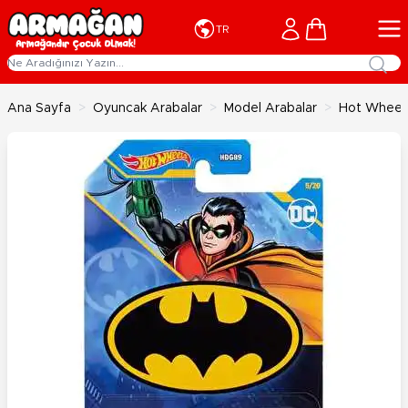
İçeriğe geç
Cart
TR
Ana Sayfa
>
Oyuncak Arabalar
>
Model Arabalar
>
Hot Wheels