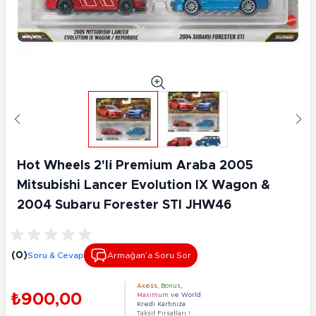
Hot Wheels 2'li̇ Premium Araba 2005
Mitsubishi Lancer Evolution IX Wagon &
2004 Subaru Forester STI JHW46
(0)
Soru & Cevap
Armağan’a Soru Sor
Axess
,
Bonus
,
₺900,00
Maximum
ve
World
Kredi Kartınıza
Taksit Fırsatları !