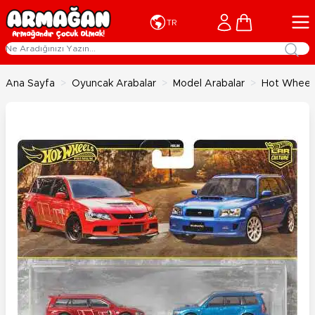
İçeriğe geç
Cart
TR
Ana Sayfa
>
Oyuncak Arabalar
>
Model Arabalar
>
Hot Wheels