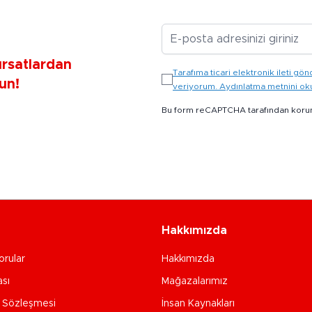
E-posta Adresiniz
ırsatlardan
Tarafıma ticari elektronik ileti 
un!
veriyorum. Aydınlatma metnini o
Bu form reCAPTCHA tarafından koru
Hakkımızda
orular
Hakkımızda
ası
Mağazalarımız
e Sözleşmesi
İnsan Kaynakları