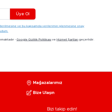
Üye Ol
gönderilmesine ve bu kapsamda verilerimin işlenmesine onay
kudum.
nmaktadır -
Google Gizlilik Politikası
ve
Hizmet Şartları
geçerlidir.
Mağazalarımız
Bize Ulaşın
Bizi takip edin!