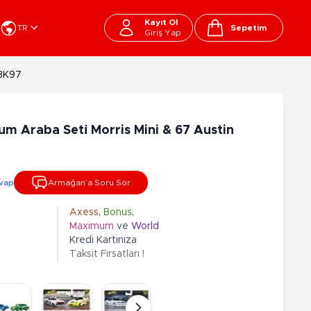
Kayıt Ol
TR
Sepetim
Giriş Yap
Cart
JBK97
apı Oyuncakları
Kırtasiye - Okul
EGO
Okul Çantaları
̇um Araba Seti̇ Morris Mini & 67 Austin
sini
Beslenme Çantası
ega Bloks
Kalem Çantası
şitli Bloklar
Okul Araç Gereçleri
vap
Armağan’a Soru Sor
Matara
arti ve Özel Günler
10-12 Yaş
13+ Yaş
Kitaplar
Axess
,
Bonus
,
Maximum
ve
World
ostüm
Peluşlar
Kredi Kartınıza
rti Malzemeleri
Taksit Fırsatları !
lbaşı Ürünleri
Ty Peluşlar
Fonksiyonel Peluşlar
çık Hava - Spor - Deniz
Lisanslı Peluşlar