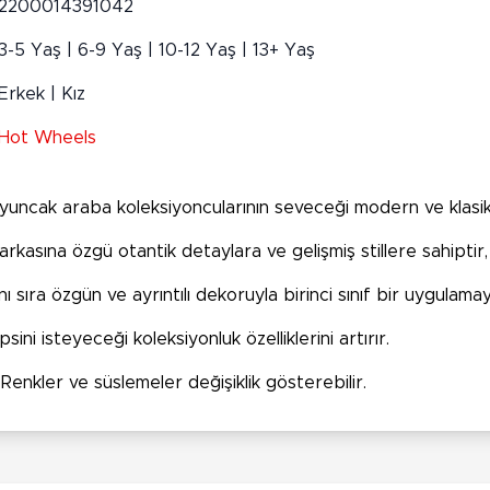
2200014391042
3-5 Yaş | 6-9 Yaş | 10-12 Yaş | 13+ Yaş
Erkek | Kız
Hot Wheels
yuncak araba koleksiyoncularının seveceği modern ve klasik a
kasına özgü otantik detaylara ve gelişmiş stillere sahiptir, b
ı sıra özgün ve ayrıntılı dekoruyla birinci sınıf bir uygulama
ni isteyeceği koleksiyonluk özelliklerini artırır.
. Renkler ve süslemeler değişiklik gösterebilir.