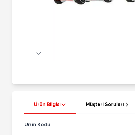
Nerf
Hayvan Figürler
Silahlar
Çeşitli Figürler
Silah Setleri
Koleksiyon Figürler
Kılıç Setleri
Elektronik Ürünler
Ok Setleri
Çeşitli Elektronik Ürünler
Ürün Bilgisi
Müşteri Soruları
Ürün Kodu