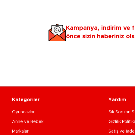
Kampanya, indirim ve f
önce sizin haberiniz ols
Kategoriler
Yardım
Oyuncaklar
Sık Sorulan S
Anne ve Bebek
Gizlilik Politik
Markalar
Satış ve İad