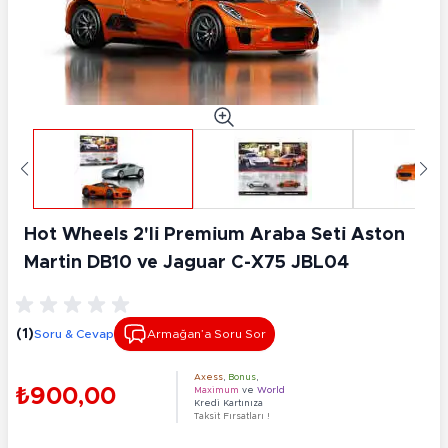
Hot Wheels 2'li̇ Premi̇um Araba Seti̇ Aston
Martin DB10 ve Jaguar C-X75 JBL04
(1)
Soru & Cevap
Armağan’a Soru Sor
Axess
,
Bonus
,
₺900,00
Maximum
ve
World
Kredi Kartınıza
Taksit Fırsatları !