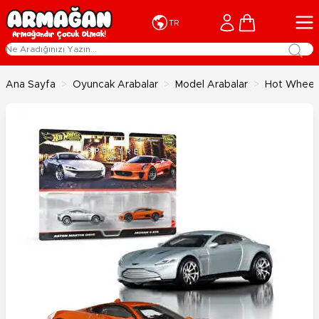
İçeriğe geç
Cart
TR
Ana Sayfa
>
Oyuncak Arabalar
>
Model Arabalar
>
Hot Wheels