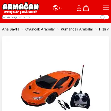
İçeriğe geç
Cart
TR
Ana Sayfa
>
Oyuncak Arabalar
>
Kumandalı Arabalar
>
Hızlı v