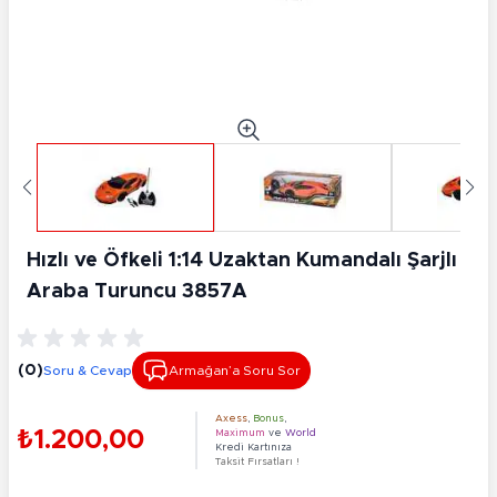
Hızlı ve Öfkeli 1:14 Uzaktan Kumandalı Şarjlı
Araba Turuncu 3857A
(0)
Soru & Cevap
Armağan’a Soru Sor
Axess
,
Bonus
,
₺1.200,00
Maximum
ve
World
Kredi Kartınıza
Taksit Fırsatları !