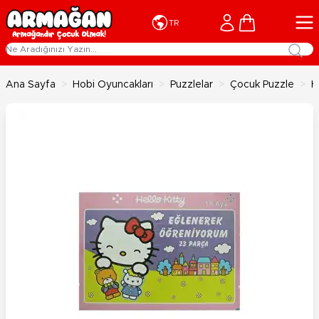
İçeriğe geç
Cart
TR
Ana Sayfa
>
Hobi Oyuncakları
>
Puzzlelar
>
Çocuk Puzzle
>
H