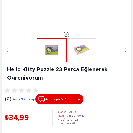
Hello Kitty Puzzle 23 Parça Eğlenerek
Öğreniyorum
(0)
Soru & Cevap
Armağan’a Soru Sor
Axess
,
Bonus
,
₺34,99
Maximum
ve
World
Kredi Kartınıza
Taksit Fırsatları !