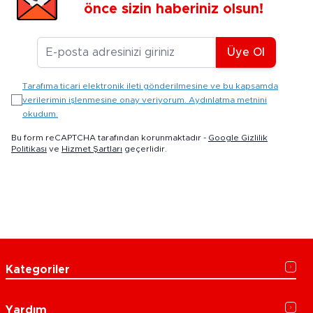
önce sizin haberiniz olsun!
E-posta Adresiniz
Üye Ol
Tarafıma ticari elektronik ileti gönderilmesine ve bu kapsamda
verilerimin işlenmesine onay veriyorum. Aydınlatma metnini
okudum.
Bu form reCAPTCHA tarafından korunmaktadır -
Google Gizlilik
Politikası
ve
Hizmet Şartları
geçerlidir.
Kategoriler
Yardım