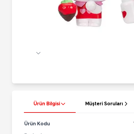
Nerf
Hayvan Figürler
Silahlar
Çeşitli Figürler
Silah Setleri
Koleksiyon Figürler
Kılıç Setleri
Elektronik Ürünler
Ok Setleri
Çeşitli Elektronik Ürünler
Ürün Bilgisi
Müşteri Soruları
Ürün Kodu