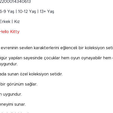
2200014340613
6-9 Yaş | 10-12 Yaş | 13+ Yaş
Erkek | Kız
Hello Kitty
o evreninin sevilen karakterlerini eğlenceli bir koleksiyon se
ı figür yapıları sayesinde çocuklar hem oyun oynayabilir hem 
uygundur.
ada sunan özel koleksiyon setidir.
i bir görünüm sağlar.
in uygundur.
eneyimi sunar.