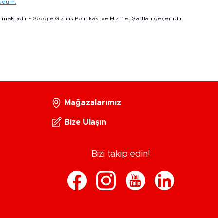
kudum.
nmaktadır -
Google Gizlilik Politikası
ve
Hizmet Şartları
geçerlidir.
Mağazalarımız
Bize Ulaşın
Bizi takip edin!