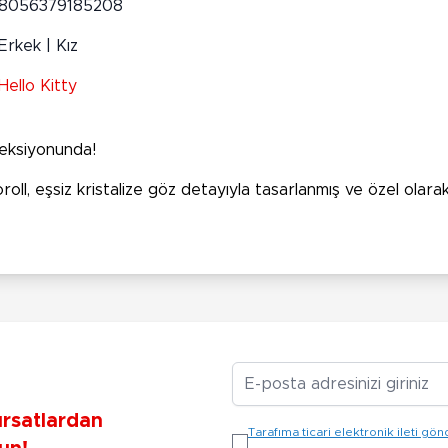
8056379185208
Erkek | Kız
Hello Kitty
leksiyonunda!
ll, eşsiz kristalize göz detayıyla tasarlanmış ve özel olarak
E-posta Adresiniz
ırsatlardan
Tarafıma ticari elektronik ileti 