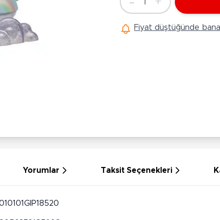
-
+
1
Ü
Adet
Hobi Oyuncakları
Anne Bebek Oyuncakları
Ak
Fiyat düştüğünde bana 
Maketler
K
Aktivite Masaları
Sihirbazlık Setleri
Bi
Oyun Halısı
Puzzlelar
K
Dönence ve Projektörler
Çeşitli Eğlence Oyuncakları
De
Dişlik ve Çıngıraklar
El İşi Setleri
B
Beslenme Gereçleri
Slime
Sp
Yürüme Arkadaşı
Pe
Bebek Oyuncakları
Bi
Bebek Araç Gereçleri
S
Banyo Oyuncakları
S
Yorumlar
Taksit Seçenekleri
K
010101GIP18520