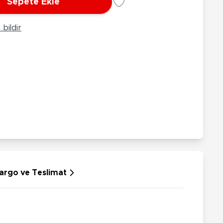
Sepete Ekle
rünleri
Çeşitli Peluşlar
ülü Araçlar
bildir
aykay - Paten - Scooter
sikletler
oruyucu Ekipmanlar
niz - Havuz Ürünleri
ahçe Oyuncakları
or Ürünleri
dallı Araçlar
n Git Araçlar
allanan Oyuncaklar
u Tabancaları
argo ve Teslimat