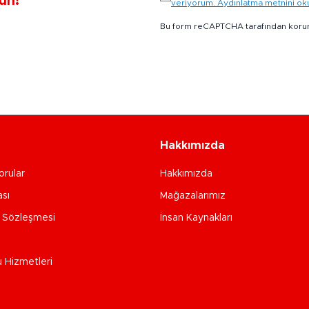
un!
veriyorum. Aydınlatma metnini o
Bu form reCAPTCHA tarafından koru
Hakkımızda
orular
Hakkımızda
ası
Mağazalarımız
e Sözleşmesi
İnsan Kaynakları
u Hizmetleri