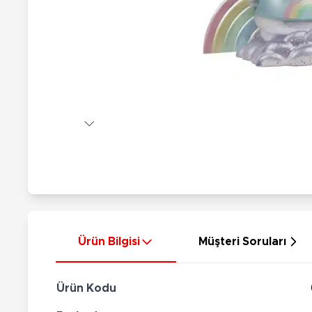
Nerf
Hayvan Figürler
Silahlar
Çeşitli Figürler
Silah Setleri
Koleksiyon Figürler
Kılıç Setleri
Elektronik Ürünler
Ok Setleri
Çeşitli Elektronik Ürünler
Ürün Bilgisi
Müşteri Soruları
Ürün Kodu