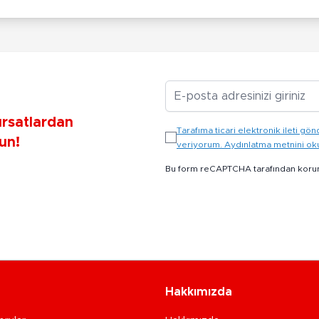
E-posta Adresiniz
ırsatlardan
Tarafıma ticari elektronik ileti 
un!
veriyorum. Aydınlatma metnini o
Bu form reCAPTCHA tarafından koru
Hakkımızda