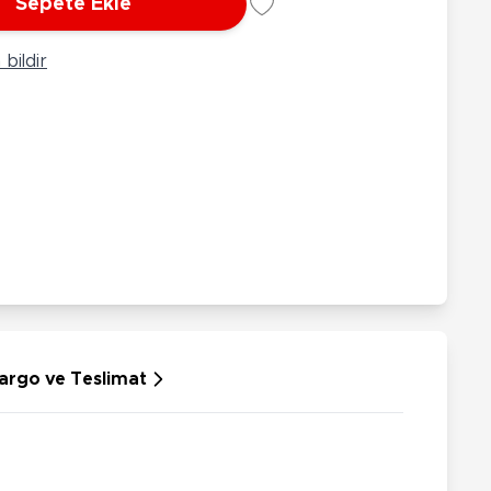
Sepete Ekle
rünleri
Çeşitli Peluşlar
ülü Araçlar
bildir
aykay - Paten - Scooter
sikletler
oruyucu Ekipmanlar
niz - Havuz Ürünleri
ahçe Oyuncakları
or Ürünleri
dallı Araçlar
n Git Araçlar
allanan Oyuncaklar
u Tabancaları
argo ve Teslimat