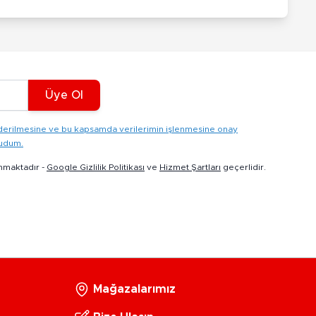
Üye Ol
gönderilmesine ve bu kapsamda verilerimin işlenmesine onay
kudum.
nmaktadır -
Google Gizlilik Politikası
ve
Hizmet Şartları
geçerlidir.
Mağazalarımız