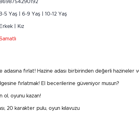
8698754290192
3-5 Yaş | 6-9 Yaş | 10-12 Yaş
Erkek | Kız
Samatlı
adasına fırlat! Hazine adası birbirinden değerli hazineler ve
gesine fırlatmak! El becerilerine güveniyor musun?
n ol, oyunu kazan!
sı, 20 karakter pulu, oyun kılavuzu