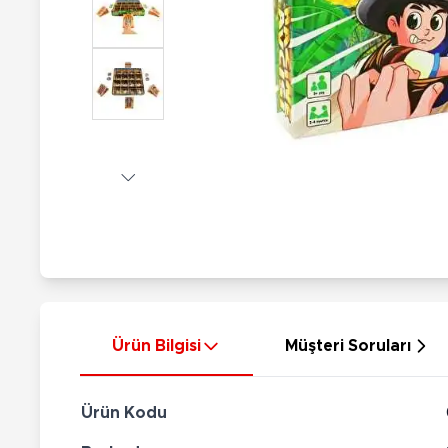
Nerf
Hayvan Figürler
Silahlar
Çeşitli Figürler
Silah Setleri
Koleksiyon Figürler
Kılıç Setleri
Elektronik Ürünler
Ok Setleri
Çeşitli Elektronik Ürünler
Ürün Bilgisi
Müşteri Soruları
Ürün Kodu