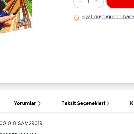
-
+
1
Ü
Adet
Hobi Oyuncakları
Anne Bebek Oyuncakları
Ak
Fiyat düştüğünde bana 
Maketler
K
Aktivite Masaları
Sihirbazlık Setleri
Bi
Oyun Halısı
Puzzlelar
K
Dönence ve Projektörler
Çeşitli Eğlence Oyuncakları
De
Dişlik ve Çıngıraklar
El İşi Setleri
B
Beslenme Gereçleri
Slime
Sp
Yürüme Arkadaşı
Pe
Bebek Oyuncakları
Bi
Bebek Araç Gereçleri
S
Banyo Oyuncakları
S
Yorumlar
Taksit Seçenekleri
K
0010101SAM29019