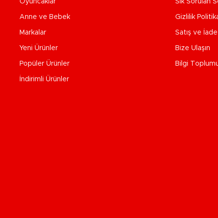
Oyuncaklar
Sık Sorulan S
Anne ve Bebek
Gizlilik Politik
Markalar
Satış ve İad
Yeni Ürünler
Bize Ulaşın
Popüler Ürünler
Bilgi Toplum
İndirimli Ürünler