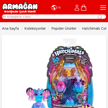
İçeriğe geç
Cart
TR
Ana Sayfa
>
Koleksiyonlar
>
Popüler Ürünler
>
Hatchimals Coll