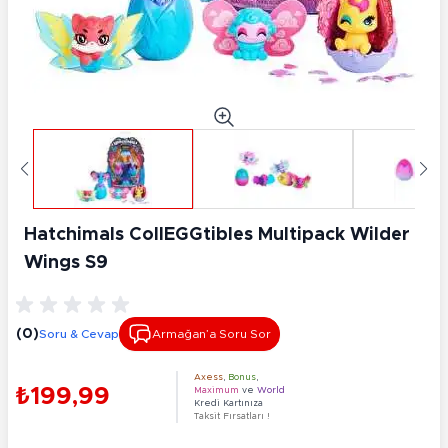
Hatchimals CollEGGtibles Multipack Wilder
Wings S9
(0)
Soru & Cevap
Armağan’a Soru Sor
Axess
,
Bonus
,
₺199,99
Maximum
ve
World
Kredi Kartınıza
Taksit Fırsatları !