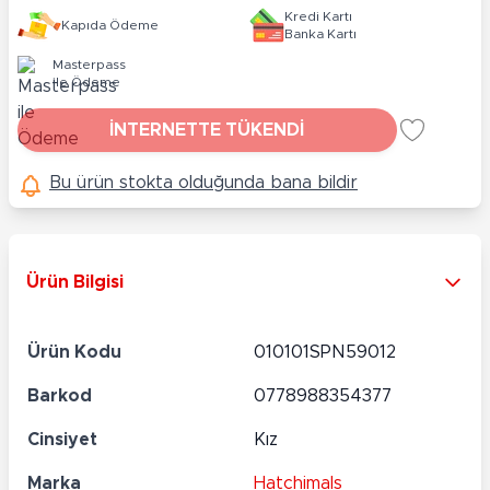
Kredi Kartı
Kapıda Ödeme
Banka Kartı
Masterpass
ile Ödeme
İNTERNETTE TÜKENDİ
Bu ürün stokta olduğunda bana bildir
Ürün Bilgisi
Ürün Kodu
010101SPN59012
Barkod
0778988354377
Cinsiyet
Kız
Marka
Hatchimals