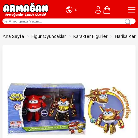
İçeriğe geç
Cart
TR
Ana Sayfa
>
Figür Oyuncaklar
>
Karakter Figürler
>
Harika Kan