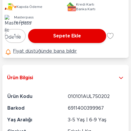
Kredi Kartı
Kapıda Ödeme
Banka Kartı
Masterpass
ile Ödeme
-
+
1
Sepete Ekle
Adet
Fiyat düştüğünde bana bildir
Ürün Bilgisi
Ürün Kodu
010101AUL750202
Barkod
6911400399967
Yaş Aralığı
3-5 Yaş | 6-9 Yaş