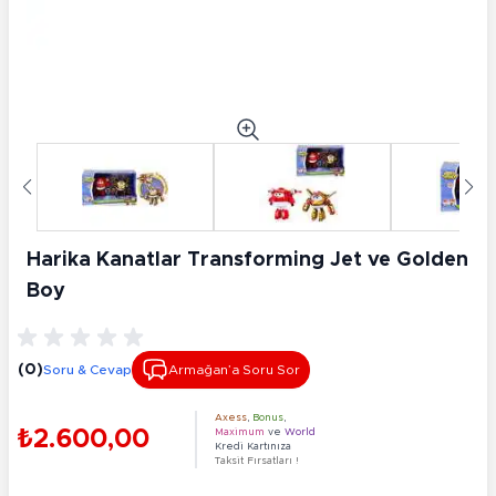
Harika Kanatlar Transforming Jet ve Golden
Boy
(0)
Soru & Cevap
Armağan’a Soru Sor
Axess
,
Bonus
,
₺2.600,00
Maximum
ve
World
Kredi Kartınıza
Taksit Fırsatları !