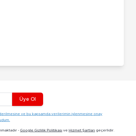
Üye Ol
gönderilmesine ve bu kapsamda verilerimin işlenmesine onay
kudum.
nmaktadır -
Google Gizlilik Politikası
ve
Hizmet Şartları
geçerlidir.