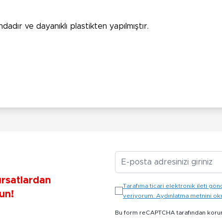
adır ve dayanıklı plastikten yapılmıştır.
E-posta Adresiniz
ırsatlardan
Tarafıma ticari elektronik ileti 
un!
veriyorum. Aydınlatma metnini o
Bu form reCAPTCHA tarafından koru