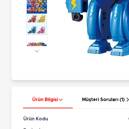
Nerf
Hayvan Figürler
Silahlar
Çeşitli Figürler
Silah Setleri
Koleksiyon Figürler
Kılıç Setleri
Elektronik Ürünler
Ok Setleri
Çeşitli Elektronik Ürünler
Ürün Bilgisi
Müşteri Soruları (1)
Ürün Kodu