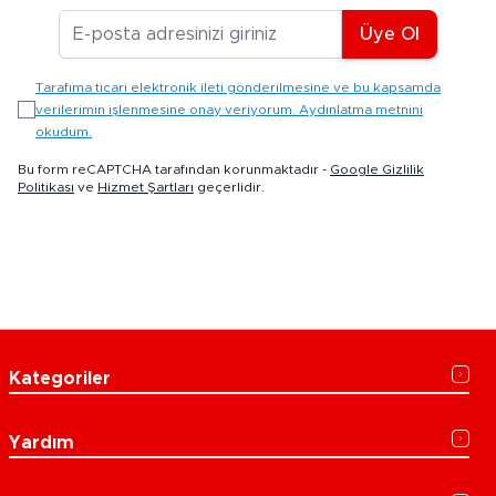
E-posta Adresiniz
Üye Ol
Tarafıma ticari elektronik ileti gönderilmesine ve bu kapsamda
verilerimin işlenmesine onay veriyorum. Aydınlatma metnini
okudum.
Bu form reCAPTCHA tarafından korunmaktadır -
Google Gizlilik
Politikası
ve
Hizmet Şartları
geçerlidir.
Kategoriler
Yardım