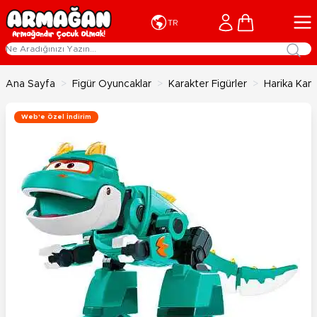
İçeriğe geç
Cart
TR
Ana Sayfa
>
Figür Oyuncaklar
>
Karakter Figürler
>
Harika Kana
Web'e Özel İndirim