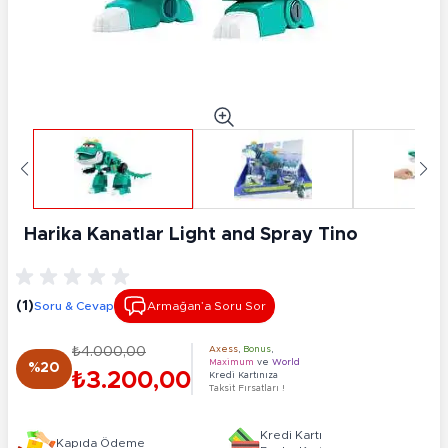
Harika Kanatlar Light and Spray Tino
(1)
Soru & Cevap
Armağan’a Soru Sor
₺4.000,00
Axess
,
Bonus
,
Maximum
ve
World
%20
₺3.200,00
Kredi Kartınıza
Taksit Fırsatları !
Kredi Kartı
Kapıda Ödeme