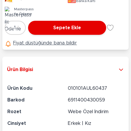
Banka Kartı
Masterpass
ile Ödeme
-
+
1
Sepete Ekle
Adet
Fiyat düştüğünde bana bildir
Ürün Bilgisi
Ürün Kodu
010101AUL60437
Barkod
6911400430059
Rozet
Webe Özel İndirim
Cinsiyet
Erkek | Kız