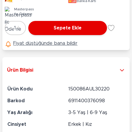
Banka Kartı
Masterpass
ile Ödeme
-
+
1
Sepete Ekle
Adet
Fiyat düştüğünde bana bildir
Ürün Bilgisi
Ürün Kodu
150086AUL30220
Barkod
6911400376098
Yaş Aralığı
3-5 Yaş | 6-9 Yaş
Cinsiyet
Erkek | Kız