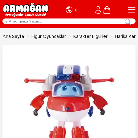
İçeriğe geç
Cart
TR
Ana Sayfa
>
Figür Oyuncaklar
>
Karakter Figürler
>
Harika Kanat