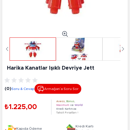
Harika Kanatlar Işıklı Devriye Jett
(0)
Soru & Cevap
Armağan’a Soru Sor
Axess
,
Bonus
,
₺1.225,00
Maximum
ve
World
Kredi Kartınıza
Taksit Fırsatları !
Kredi Kartı
Kapıda Ödeme