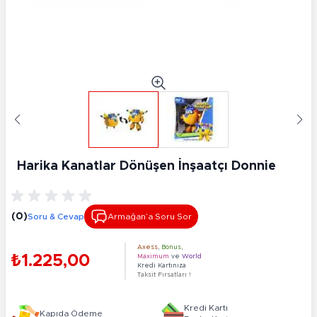
Harika Kanatlar Dönüşen İnşaatçı Donnie
(0)
Soru & Cevap
Armağan’a Soru Sor
Axess
,
Bonus
,
₺1.225,00
Maximum
ve
World
Kredi Kartınıza
Taksit Fırsatları !
Kredi Kartı
Kapıda Ödeme