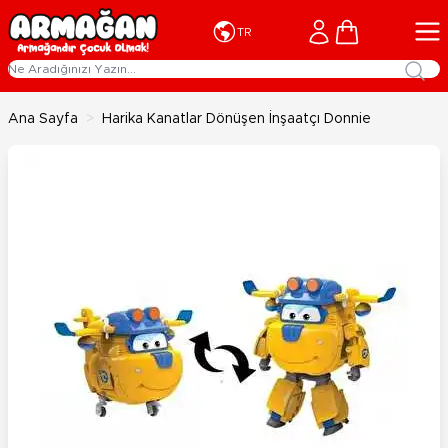
İçeriğe geç
Cart
TR
Ana Sayfa
>
Harika Kanatlar Dönüşen İnşaatçı Donnie