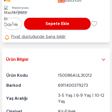
Banka Kartı
Masterpass
ile Ödeme
-
+
1
Sepete Ekle
Adet
Fiyat düştüğünde bana bildir
Ürün Bilgisi
Ürün Kodu
150086AUL30212
Barkod
6911400379273
3-5 Yaş | 6-9 Yaş | 10-12
Yaş Aralığı
Yaş
Cinsiyet
Kız-Erkek