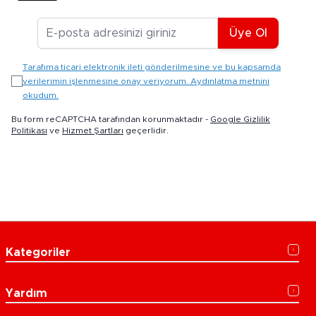
E-posta Adresiniz
Üye Ol
Tarafıma ticari elektronik ileti gönderilmesine ve bu kapsamda
verilerimin işlenmesine onay veriyorum. Aydınlatma metnini
okudum.
Bu form reCAPTCHA tarafından korunmaktadır -
Google Gizlilik
Politikası
ve
Hizmet Şartları
geçerlidir.
Kategoriler
Yardım