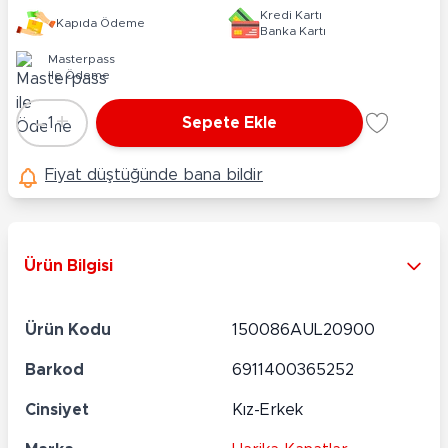
Kredi Kartı
Kapıda Ödeme
Banka Kartı
Masterpass
ile Ödeme
-
+
1
Sepete Ekle
Adet
Fiyat düştüğünde bana bildir
Ürün Bilgisi
Ürün Kodu
150086AUL20900
Barkod
6911400365252
Cinsiyet
Kız-Erkek