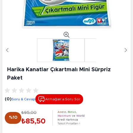
Harika Kanatlar Çıkartmalı Mini Sürpriz
Paket
(0)
Soru & Cevap
Armağan’a Soru Sor
₺95,00
Axess
,
Bonus
,
Maximum
ve
World
%10
₺85,50
Kredi Kartınıza
Taksit Fırsatları !