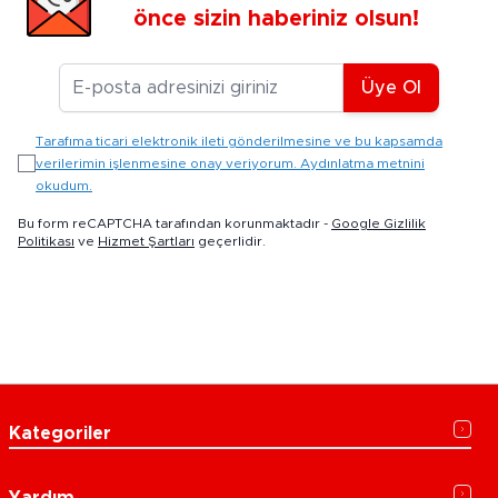
önce sizin haberiniz olsun!
E-posta Adresiniz
Üye Ol
Tarafıma ticari elektronik ileti gönderilmesine ve bu kapsamda
verilerimin işlenmesine onay veriyorum. Aydınlatma metnini
okudum.
Bu form reCAPTCHA tarafından korunmaktadır -
Google Gizlilik
Politikası
ve
Hizmet Şartları
geçerlidir.
Kategoriler
Yardım