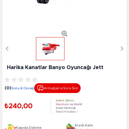
Harika Kanatlar Banyo Oyuncağı Jett
(0)
Soru & Cevap
Armağan’a Soru Sor
Axess
,
Bonus
,
₺240,00
Maximum
ve
World
Kredi Kartınıza
Taksit Fırsatları !
Kredi Kartı
Kapıda Ödeme