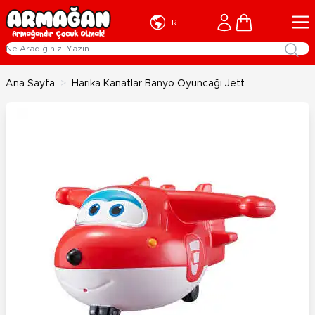
İçeriğe geç
Cart
TR
Ana Sayfa
>
Harika Kanatlar Banyo Oyuncağı Jett