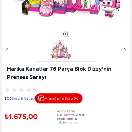
Harika Kanatlar 76 Parça Blok Dizzy'nin
Prenses Sarayı
(0)
Soru & Cevap
Armağan’a Soru Sor
Axess
,
Bonus
,
₺1.675,00
Maximum
ve
World
Kredi Kartınıza
Taksit Fırsatları !