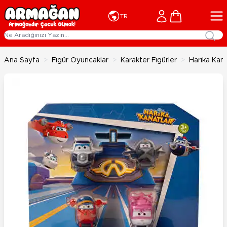
İçeriğe geç
Cart
TR
Ana Sayfa
>
Figür Oyuncaklar
>
Karakter Figürler
>
Harika Kanat