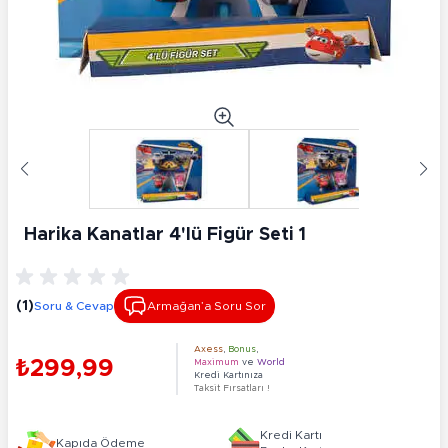
Harika Kanatlar 4'lü Figür Seti 1
(1)
Soru & Cevap
Armağan’a Soru Sor
Axess
,
Bonus
,
₺299,99
Maximum
ve
World
Kredi Kartınıza
Taksit Fırsatları !
Kredi Kartı
Kapıda Ödeme