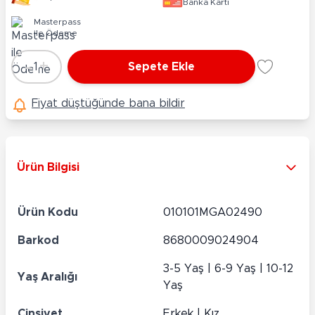
Banka Kartı
Masterpass
ile Ödeme
-
+
1
Sepete Ekle
Adet
Fiyat düştüğünde bana bildir
Ürün Bilgisi
Ürün Kodu
010101MGA02490
Barkod
8680009024904
3-5 Yaş | 6-9 Yaş | 10-12
Yaş Aralığı
Yaş
Cinsiyet
Erkek | Kız