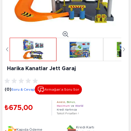
Hari̇ka Kanatlar Jett Garaj
(0)
Soru & Cevap
Armağan’a Soru Sor
Axess
,
Bonus
,
₺675,00
Maximum
ve
World
Kredi Kartınıza
Taksit Fırsatları !
Kredi Kartı
Kapıda Ödeme