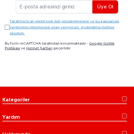
E-posta Adresiniz
Üye Ol
Tarafıma ticari elektronik ileti gönderilmesine ve bu kapsamda
verilerimin işlenmesine onay veriyorum. Aydınlatma metnini
okudum.
Bu form reCAPTCHA tarafından korunmaktadır -
Google Gizlilik
Politikası
ve
Hizmet Şartları
geçerlidir.
Kategoriler
Yardım