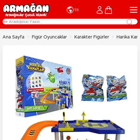
İçeriğe geç
Cart
TR
Ana Sayfa
>
Figür Oyuncaklar
>
Karakter Figürler
>
Hari̇ka Kan