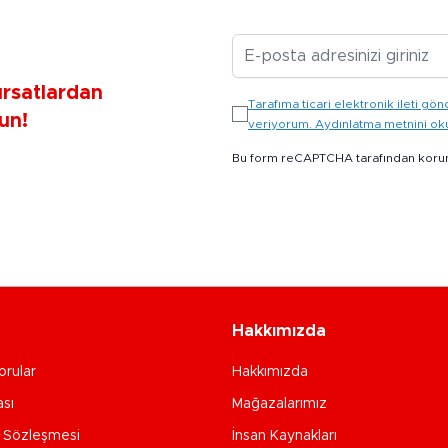
E-posta Adresiniz
ırsatlardan
Tarafıma ticari elektronik ileti 
un!
veriyorum. Aydınlatma metnini o
Bu form reCAPTCHA tarafından koru
Hakkımızda
orular
Hakkımızda
ası
Mağazalarımız
e Sözleşmesi
İnsan Kaynakları