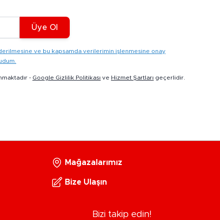
Üye Ol
gönderilmesine ve bu kapsamda verilerimin işlenmesine onay
kudum.
nmaktadır -
Google Gizlilik Politikası
ve
Hizmet Şartları
geçerlidir.
Mağazalarımız
Bize Ulaşın
Bizi takip edin!