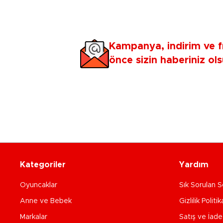
Kampanya, indirim ve f
önce sizin haberiniz ols
Kategoriler
Yardım
Oyuncaklar
Sık Sorulan S
Anne ve Bebek
Gizlilik Politik
Markalar
Satış ve İad