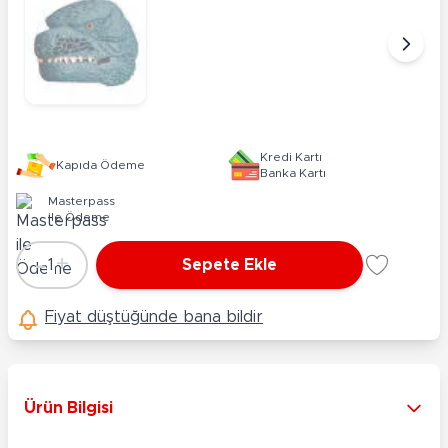
Kredi Kartı
Kapıda Ödeme
Banka Kartı
Masterpass
ile Ödeme
-
+
1
Sepete Ekle
Adet
Fiyat düştüğünde bana bildir
Ürün Bilgisi