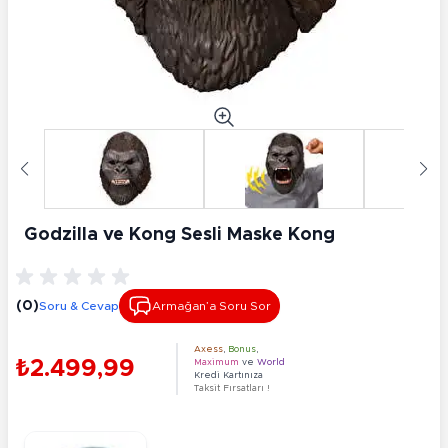
Godzilla ve Kong Sesli Maske Kong
(0)
Soru & Cevap
Armağan’a Soru Sor
Axess
,
Bonus
,
₺2.499,99
Maximum
ve
World
Kredi Kartınıza
Taksit Fırsatları !