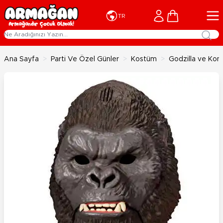
İçeriğe geç
Cart
TR
Ana Sayfa
>
Parti Ve Özel Günler
>
Kostüm
>
Godzilla ve Kon