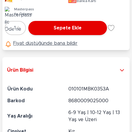
Banka Kartı
Masterpass
ile Ödeme
-
+
1
Sepete Ekle
Adet
Fiyat düştüğünde bana bildir
Ürün Bilgisi
Ürün Kodu
010101MBK0353A
Barkod
8680009025000
6-9 Yaş | 10-12 Yaş | 13
Yaş Aralığı
Yaş ve Üzeri
Cinsiyet
Kız