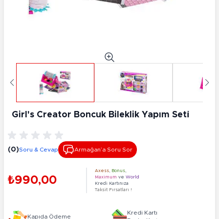
Girl's Creator Boncuk Bileklik Yapım Seti̇
(0)
Soru & Cevap
Armağan’a Soru Sor
Axess
,
Bonus
,
₺990,00
Maximum
ve
World
Kredi Kartınıza
Taksit Fırsatları !
Kredi Kartı
Kapıda Ödeme