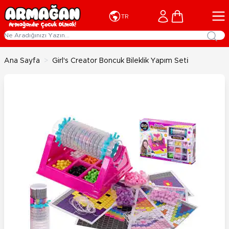
İçeriğe geç
Cart
TR
Ana Sayfa
>
Girl's Creator Boncuk Bileklik Yapım Seti̇