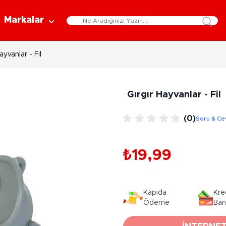
Markalar
ayvanlar - Fil
Eğitici Oyuncaklar
Bebekler
Y
Bilim Setleri
Moda Bebekler
L
Gırgır Hayvanlar - Fil
Gelişim Oyuncakları
Et Bebekler
Au
Oyun Hamurları
Bez Bebekler
M
(0)
Soru & Ce
Fonksiyonlu Bebekler
Çe
Müzik Aletleri
Bebek Evleri
P
3-5 Yaş
6-9 Yaş
₺19,99
Oyuncak Bebek Aksesuarları
Oyunlar
Oyuncak Bebek Setleri
K
Pa
Arkadaş - Aile Kutu Oyunları
Kozmetik ve Aksesuar
Kapıda
Kre
Yı
Çocuk Kutu Oyunları
Ödeme
Ban
Kozmetik ve Güzellik Setleri
Eğitici Oyunlar
A
Aksesuar