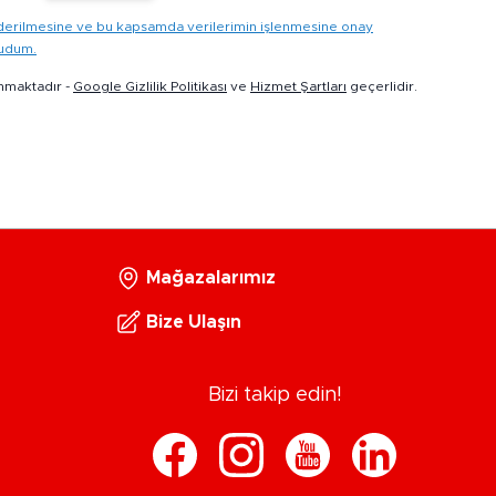
gönderilmesine ve bu kapsamda verilerimin işlenmesine onay
kudum.
nmaktadır -
Google Gizlilik Politikası
ve
Hizmet Şartları
geçerlidir.
Mağazalarımız
Bize Ulaşın
Bizi takip edin!