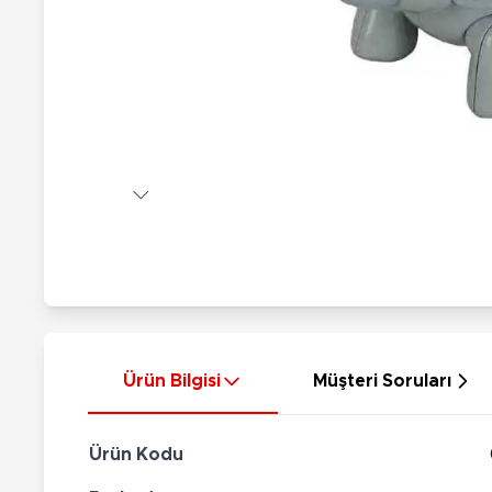
Nerf
Hayvan Figürler
Silahlar
Çeşitli Figürler
Silah Setleri
Koleksiyon Figürler
Kılıç Setleri
Elektronik Ürünler
Ok Setleri
Çeşitli Elektronik Ürünler
Ürün Bilgisi
Müşteri Soruları
Ürün Kodu