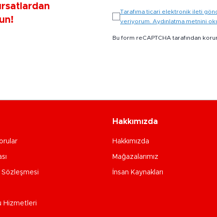
ırsatlardan
Tarafıma ticari elektronik ileti 
un!
veriyorum. Aydınlatma metnini o
Bu form reCAPTCHA tarafından koru
Hakkımızda
orular
Hakkımızda
ası
Mağazalarımız
e Sözleşmesi
İnsan Kaynakları
u Hizmetleri