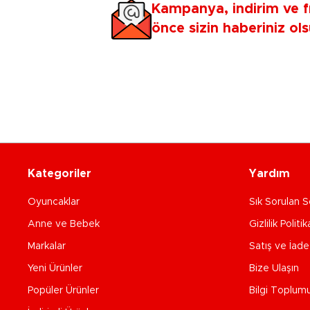
Kampanya, indirim ve f
önce sizin haberiniz ols
Kategoriler
Yardım
Oyuncaklar
Sık Sorulan S
Anne ve Bebek
Gizlilik Politik
Markalar
Satış ve İad
Yeni Ürünler
Bize Ulaşın
Popüler Ürünler
Bilgi Toplum