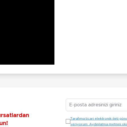
E-posta Adresiniz
ırsatlardan
Tarafıma ticari elektronik ileti 
un!
veriyorum. Aydınlatma metnini o