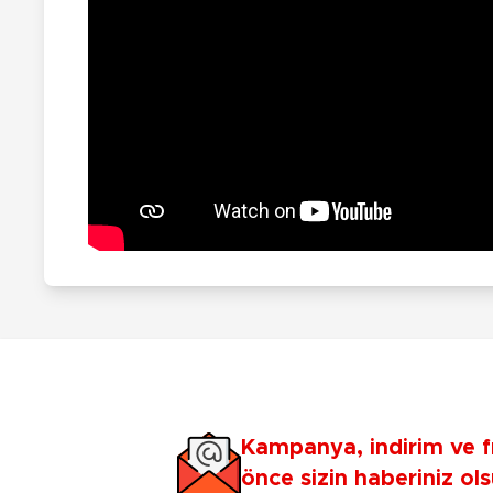
Kampanya, indirim ve f
önce sizin haberiniz ols