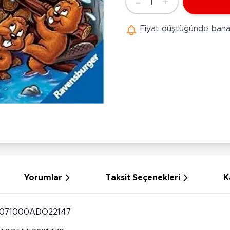
-
+
1
Ü
Adet
Hobi Oyuncakları
Anne Bebek Oyuncakları
Ak
Fiyat düştüğünde bana 
Maketler
K
Aktivite Masaları
Sihirbazlık Setleri
Bi
Oyun Halısı
Puzzlelar
K
Dönence ve Projektörler
Çeşitli Eğlence Oyuncakları
De
Dişlik ve Çıngıraklar
El İşi Setleri
B
Beslenme Gereçleri
Slime
Sp
Yürüme Arkadaşı
Pe
Bebek Oyuncakları
Bi
Bebek Araç Gereçleri
S
Banyo Oyuncakları
S
Yorumlar
Taksit Seçenekleri
K
071000ADO22147