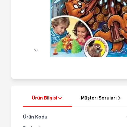
Nerf
Hayvan Figürler
Silahlar
Çeşitli Figürler
Silah Setleri
Koleksiyon Figürler
Kılıç Setleri
Elektronik Ürünler
Ok Setleri
Çeşitli Elektronik Ürünler
Ürün Bilgisi
Müşteri Soruları
Ürün Kodu