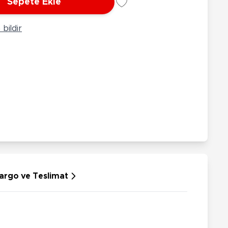
Sepete Ekle
rünleri
Çeşitli Peluşlar
ülü Araçlar
bildir
aykay - Paten - Scooter
sikletler
oruyucu Ekipmanlar
niz - Havuz Ürünleri
ahçe Oyuncakları
or Ürünleri
dallı Araçlar
n Git Araçlar
allanan Oyuncaklar
u Tabancaları
argo ve Teslimat