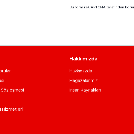
Bu form reCAPTCHA tarafından koru
Hakkımızda
orular
Hakkımızda
ası
Mağazalarımız
e Sözleşmesi
İnsan Kaynakları
u Hizmetleri