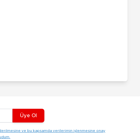
Üye Ol
gönderilmesine ve bu kapsamda verilerimin işlenmesine onay
kudum.