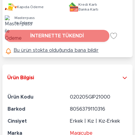
Kredi Kartı
Kapıda Ödeme
Banka Kartı
Masterpass
ile Ödeme
İNTERNETTE TÜKENDİ
Bu ürün stokta olduğunda bana bildir
Ürün Bilgisi
Ürün Kodu
020205GIP21000
Barkod
8056379110316
Cinsiyet
Erkek | Kız | Kız-Erkek
Marka
Magicube