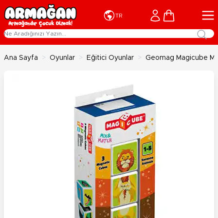
İçeriğe geç
Cart
TR
Ana Sayfa
>
Oyunlar
>
Eğitici Oyunlar
>
Geomag Magicube Mix