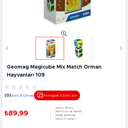
Geomag Magicube Mix Match Orman
Hayvanları 109
(0)
Soru & Cevap
Armağan’a Soru Sor
Axess
,
Bonus
,
₺89,99
Maximum
ve
World
Kredi Kartınıza
Taksit Fırsatları !