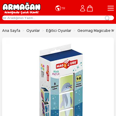
İçeriğe geç
Cart
TR
Ana Sayfa
>
Oyunlar
>
Eğitici Oyunlar
>
Geomag Magicube Mix 