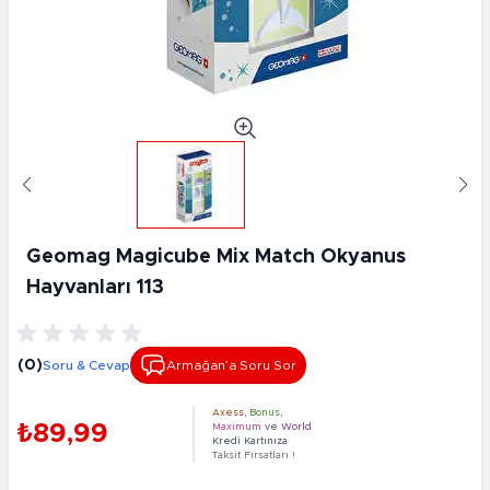
Geomag Magicube Mix Match Okyanus
Hayvanları 113
(0)
Soru & Cevap
Armağan’a Soru Sor
Axess
,
Bonus
,
₺89,99
Maximum
ve
World
Kredi Kartınıza
Taksit Fırsatları !