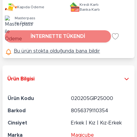
Kredi Kartı
Kapıda Ödeme
Banka Kartı
Masterpass
ile Ödeme
İNTERNETTE TÜKENDİ
Bu ürün stokta olduğunda bana bildir
Ürün Bilgisi
Ürün Kodu
020205GIP25000
Barkod
8056379110354
Cinsiyet
Erkek | Kız | Kız-Erkek
Marka
Magicube