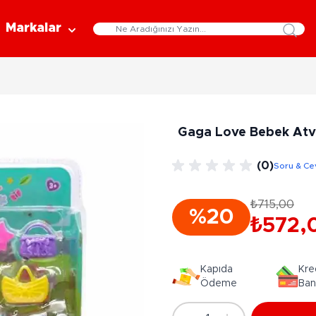
Markalar
Eğitici Oyuncaklar
Bebekler
Y
Bilim Setleri
Moda Bebekler
L
Gaga Love Bebek Atv 
Gelişim Oyuncakları
Et Bebekler
Au
Oyun Hamurları
Bez Bebekler
M
(0)
Soru & Ce
Fonksiyonlu Bebekler
Çe
Müzik Aletleri
Bebek Evleri
P
₺715,00
3-5 Yaş
6-9 Yaş
%20
Oyuncak Bebek Aksesuarları
₺572,
Oyunlar
Oyuncak Bebek Setleri
K
Pa
Arkadaş - Aile Kutu Oyunları
Kozmetik ve Aksesuar
Kapıda
Kre
Yı
Çocuk Kutu Oyunları
Ödeme
Ban
Kozmetik ve Güzellik Setleri
Eğitici Oyunlar
A
Aksesuar