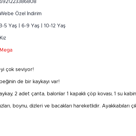
6921223386808
Webe Özel İndirim
3-5 Yaş | 6-9 Yaş | 10-12 Yaş
Kız
Mega
yi çok seviyor!
eğinin de bir kaykayı var!
aykay, 2 adet çanta, balonlar 1 kapaklı çöp kovası, 1 su kabin
arı, boynu, dizleri ve bacakları hareketlidir. Ayakkabıları çıka