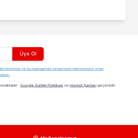
Üye Ol
gönderilmesine ve bu kapsamda verilerimin işlenmesine onay
kudum.
nmaktadır -
Google Gizlilik Politikası
ve
Hizmet Şartları
geçerlidir.