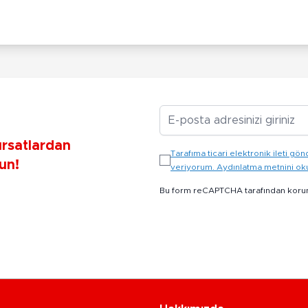
E-posta Adresiniz
ırsatlardan
Tarafıma ticari elektronik ileti 
un!
veriyorum. Aydınlatma metnini o
Bu form reCAPTCHA tarafından koru