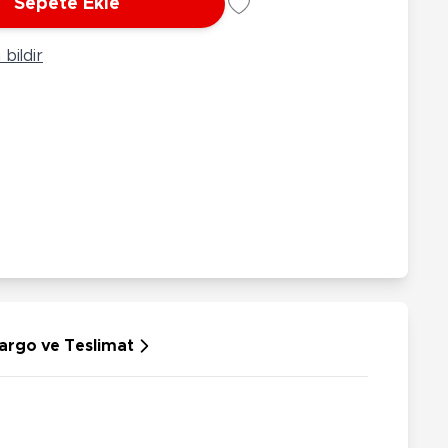
Sepete Ekle
rünleri
Çeşitli Peluşlar
ülü Araçlar
bildir
aykay - Paten - Scooter
sikletler
oruyucu Ekipmanlar
niz - Havuz Ürünleri
ahçe Oyuncakları
or Ürünleri
dallı Araçlar
n Git Araçlar
allanan Oyuncaklar
u Tabancaları
argo ve Teslimat