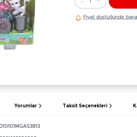
-
+
1
Ü
Adet
Hobi Oyuncakları
Anne Bebek Oyuncakları
Ak
Fiyat düştüğünde bana 
Maketler
K
Aktivite Masaları
Sihirbazlık Setleri
Bi
Oyun Halısı
Puzzlelar
K
Dönence ve Projektörler
Çeşitli Eğlence Oyuncakları
De
Dişlik ve Çıngıraklar
El İşi Setleri
B
Beslenme Gereçleri
Slime
Sp
Yürüme Arkadaşı
Pe
Bebek Oyuncakları
Bi
Bebek Araç Gereçleri
S
Banyo Oyuncakları
S
Yorumlar
Taksit Seçenekleri
K
010101MGA53813