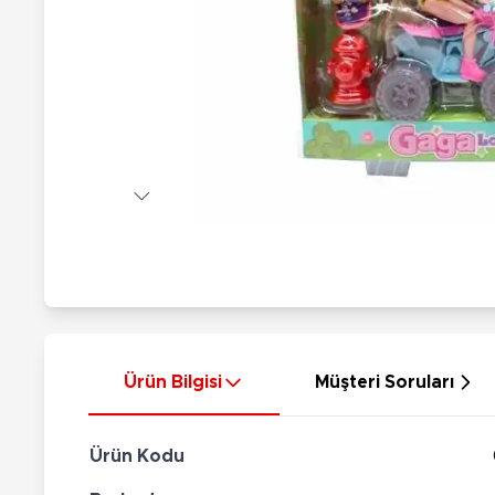
Nerf
Hayvan Figürler
Silahlar
Çeşitli Figürler
Silah Setleri
Koleksiyon Figürler
Kılıç Setleri
Elektronik Ürünler
Ok Setleri
Çeşitli Elektronik Ürünler
Ürün Bilgisi
Müşteri Soruları
Ürün Kodu