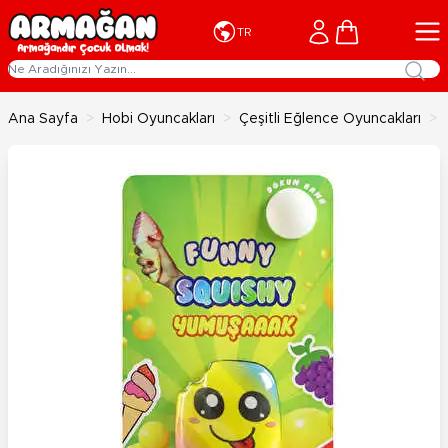
İçeriğe geç
Cart
TR
Ana Sayfa
>
Hobi Oyuncakları
>
Çeşitli Eğlence Oyuncakları
>