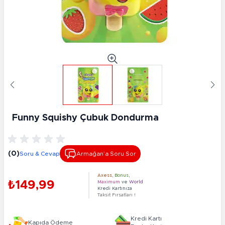
Funny Squishy Çubuk Dondurma
(0)
Soru & Cevap
Armağan’a Soru Sor
Axess
,
Bonus
,
₺149,99
Maximum
ve
World
Kredi Kartınıza
Taksit Fırsatları !
Kredi Kartı
Kapıda Ödeme