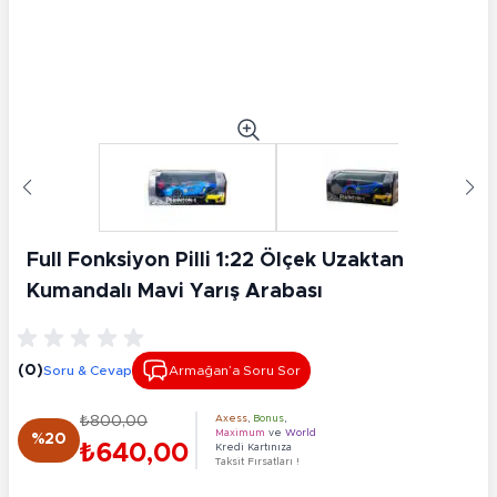
Full Fonksiyon Pilli 1:22 Ölçek Uzaktan
Kumandalı Mavi Yarış Arabası
(0)
Soru & Cevap
Armağan’a Soru Sor
₺800,00
Axess
,
Bonus
,
Maximum
ve
World
%20
₺640,00
Kredi Kartınıza
Taksit Fırsatları !