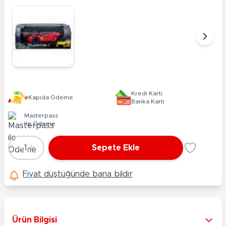
Kredi Kartı
Kapıda Ödeme
Banka Kartı
Masterpass
ile Ödeme
-
+
1
Sepete Ekle
Adet
Fiyat düştüğünde bana bildir
Ürün Bilgisi