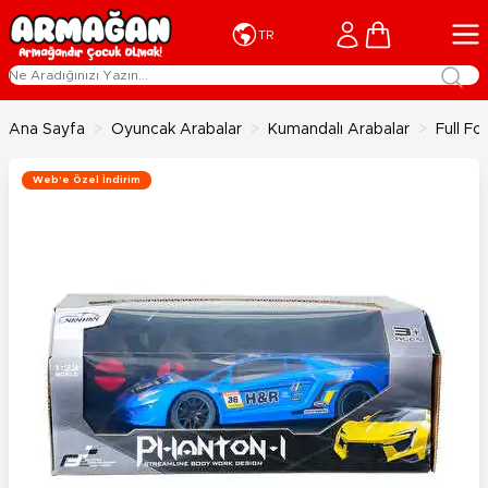
İçeriğe geç
Cart
TR
Ana Sayfa
>
Oyuncak Arabalar
>
Kumandalı Arabalar
>
Full Fo
Web'e Özel İndirim