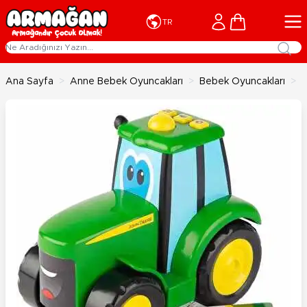
İçeriğe geç
Cart
TR
Ana Sayfa
>
Anne Bebek Oyuncakları
>
Bebek Oyuncakları
>
F