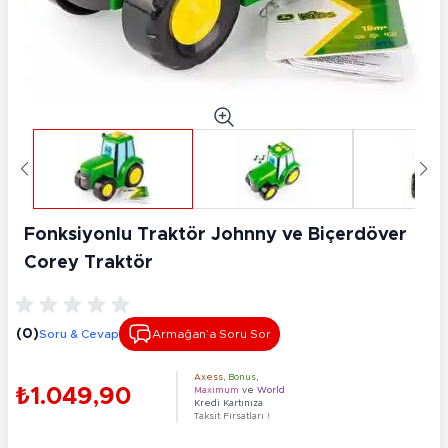
Fonksiyonlu Traktör Johnny ve Biçerdöver
Corey Traktör
(0)
Soru & Cevap
Armağan’a Soru Sor
Axess
,
Bonus
,
₺1.049,90
Maximum
ve
World
Kredi Kartınıza
Taksit Fırsatları !