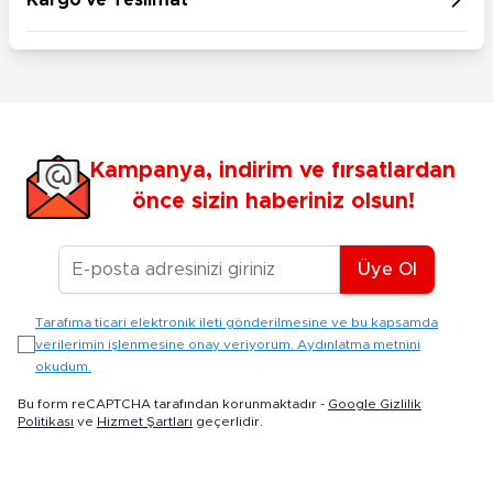
Kargo ve Teslimat
Kampanya, indirim ve fırsatlardan
önce sizin haberiniz olsun!
E-posta Adresiniz
Üye Ol
Tarafıma ticari elektronik ileti gönderilmesine ve bu kapsamda
verilerimin işlenmesine onay veriyorum. Aydınlatma metnini
okudum.
Bu form reCAPTCHA tarafından korunmaktadır -
Google Gizlilik
Politikası
ve
Hizmet Şartları
geçerlidir.