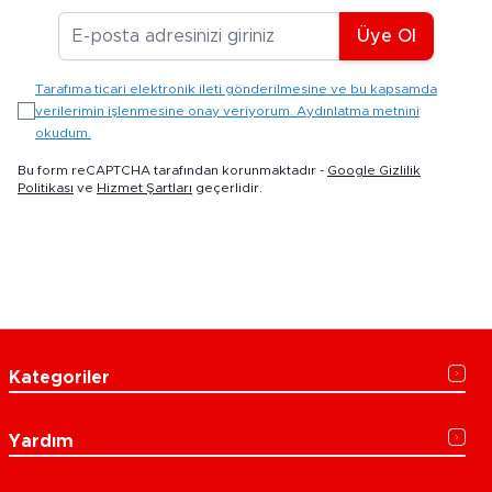
E-posta Adresiniz
Üye Ol
Tarafıma ticari elektronik ileti gönderilmesine ve bu kapsamda
verilerimin işlenmesine onay veriyorum. Aydınlatma metnini
okudum.
Bu form reCAPTCHA tarafından korunmaktadır -
Google Gizlilik
Politikası
ve
Hizmet Şartları
geçerlidir.
Kategoriler
Yardım