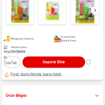
Kredi Kartı
Kapıda Ödeme
Banka Kartı
Masterpass
ile Ödeme
-
+
1
Sepete Ekle
Adet
Fiyat düştüğünde bana bildir
Ürün Bilgisi