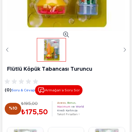
Flütlü Köpük Tabancası Turuncu
(0)
Soru & Cevap
Armağan’a Soru Sor
₺195,00
Axess
,
Bonus
,
Maximum
ve
World
%10
₺175,50
Kredi Kartınıza
Taksit Fırsatları !