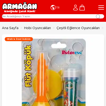
İçeriğe geç
Cart
TR
Ana Sayfa
>
Hobi Oyuncakları
>
Çeşitli Eğlence Oyuncakları
>
Web'e Özel İndirim