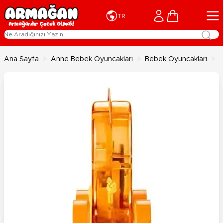
İçeriğe geç
Cart
TR
Ana Sayfa
>
Anne Bebek Oyuncakları
>
Bebek Oyuncakları
>
F