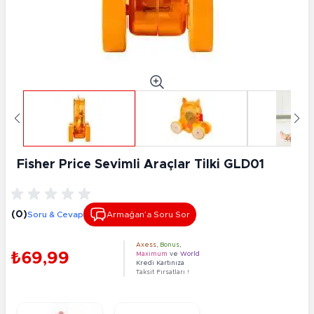
Fisher Price Sevimli Araçlar Tilki GLD01
(0)
Soru & Cevap
Armağan’a Soru Sor
Axess
,
Bonus
,
₺69,99
Maximum
ve
World
Kredi Kartınıza
Taksit Fırsatları !