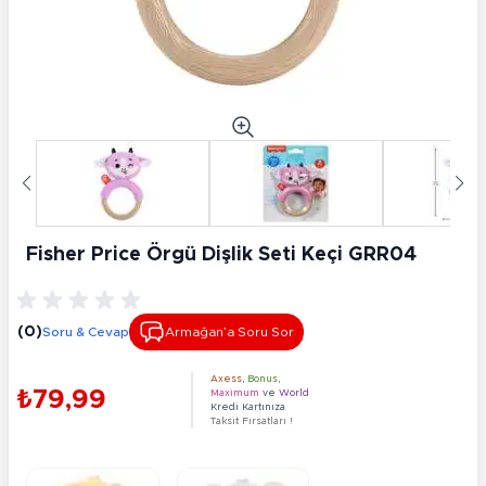
Fisher Price Örgü Dişlik Seti Keçi GRR04
(0)
Soru & Cevap
Armağan’a Soru Sor
Axess
,
Bonus
,
₺79,99
Maximum
ve
World
Kredi Kartınıza
Taksit Fırsatları !