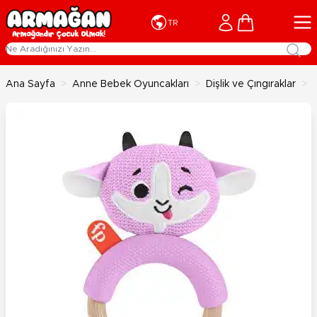
İçeriğe geç
Cart
TR
Ana Sayfa
>
Anne Bebek Oyuncakları
>
Dişlik ve Çıngıraklar
>