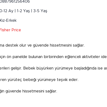
0887961256406
0-12 Ay | 1-2 Yaş | 3-5 Yaş
Kız-Erkek
Fisher Price
ona destek olur ve güvende hissetmesini sağlar.
 ön panelde bulunan birbirinden eğlenceli aktiviteler idea
rileri gelişir. Bebek büyürken yürümeye başladığında ise artı
ndiren yürüteç bebeği yürümeye teşvik eder.
ğin güvende hissetmesini sağlar.