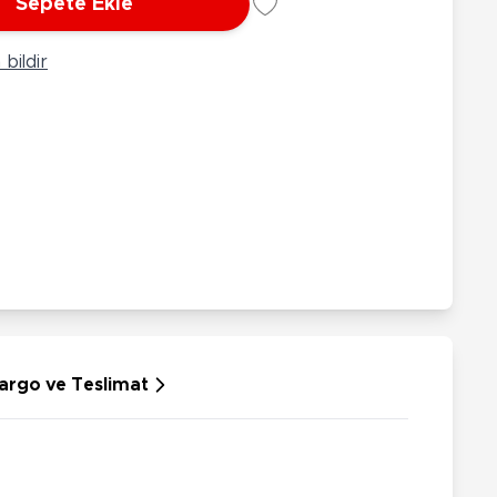
Sepete Ekle
rünleri
Çeşitli Peluşlar
ülü Araçlar
bildir
aykay - Paten - Scooter
sikletler
oruyucu Ekipmanlar
niz - Havuz Ürünleri
ahçe Oyuncakları
or Ürünleri
dallı Araçlar
n Git Araçlar
allanan Oyuncaklar
u Tabancaları
argo ve Teslimat