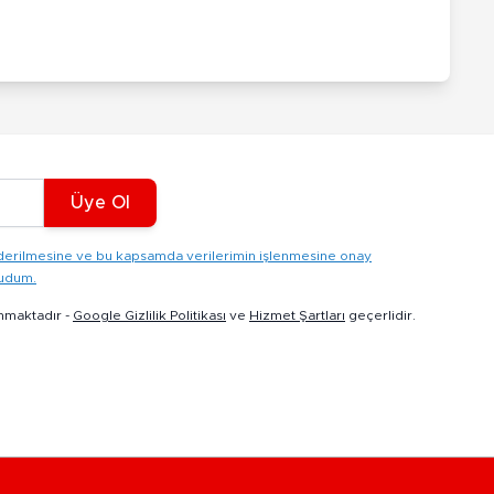
Üye Ol
gönderilmesine ve bu kapsamda verilerimin işlenmesine onay
kudum.
nmaktadır -
Google Gizlilik Politikası
ve
Hizmet Şartları
geçerlidir.