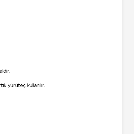
ldir.
k yürüteç kullanılır.