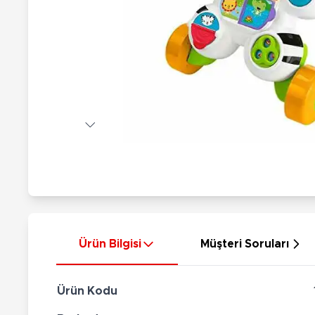
Nerf
Hayvan Figürler
Silahlar
Çeşitli Figürler
Silah Setleri
Koleksiyon Figürler
Kılıç Setleri
Elektronik Ürünler
Ok Setleri
Çeşitli Elektronik Ürünler
Ürün Bilgisi
Müşteri Soruları
Ürün Kodu