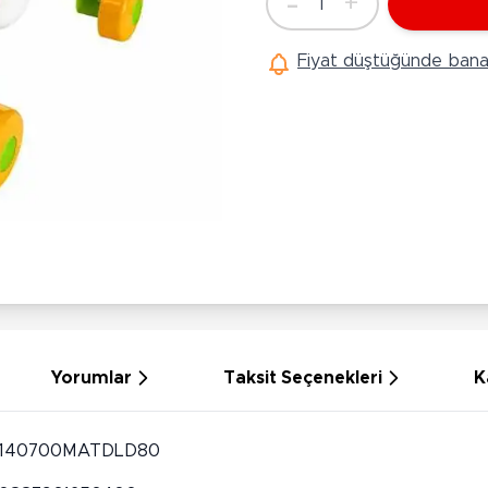
-
+
1
Ü
Adet
Hobi Oyuncakları
Anne Bebek Oyuncakları
Ak
Fiyat düştüğünde bana 
Maketler
K
Aktivite Masaları
Sihirbazlık Setleri
Bi
Oyun Halısı
Puzzlelar
K
Dönence ve Projektörler
Çeşitli Eğlence Oyuncakları
De
Dişlik ve Çıngıraklar
El İşi Setleri
B
Beslenme Gereçleri
Slime
Sp
Yürüme Arkadaşı
Pe
Bebek Oyuncakları
Bi
Bebek Araç Gereçleri
S
Banyo Oyuncakları
S
Yorumlar
Taksit Seçenekleri
K
140700MATDLD80