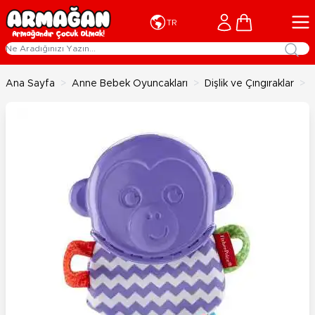
İçeriğe geç
Cart
TR
Ana Sayfa
>
Anne Bebek Oyuncakları
>
Dişlik ve Çıngıraklar
>