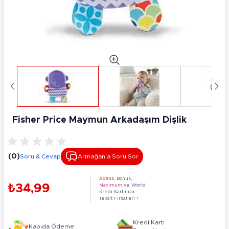
Fisher Price Maymun Arkadaşım Dişlik
(0)
Soru & Cevap
Armağan’a Soru Sor
Axess
,
Bonus
,
₺34,99
Maximum
ve
World
Kredi Kartınıza
Taksit Fırsatları !
Kredi Kartı
Kapıda Ödeme