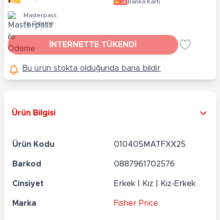
Banka Kartı
Masterpass
ile Ödeme
İNTERNETTE TÜKENDİ
Bu ürün stokta olduğunda bana bildir
Ürün Bilgisi
Ürün Kodu
010405MATFXX25
Barkod
0887961702576
Cinsiyet
Erkek | Kız | Kız-Erkek
Marka
Fisher Price