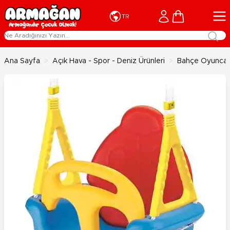
İçeriğe geç
Cart
TR
Ana Sayfa
>
Açık Hava - Spor - Deniz Ürünleri
>
Bahçe Oyuncakl