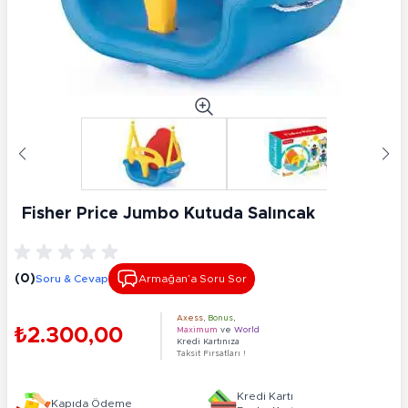
Fisher Price Jumbo Kutuda Salıncak
(0)
Soru & Cevap
Armağan’a Soru Sor
Axess
,
Bonus
,
₺2.300,00
Maximum
ve
World
Kredi Kartınıza
Taksit Fırsatları !
Kredi Kartı
Kapıda Ödeme