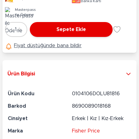
Banka Kartı
Masterpass
ile Ödeme
-
+
1
Sepete Ekle
Adet
Fiyat düştüğünde bana bildir
Ürün Bilgisi
Ürün Kodu
0104106DOLU81816
Barkod
8690089018168
Cinsiyet
Erkek | Kız | Kız-Erkek
Marka
Fisher Price