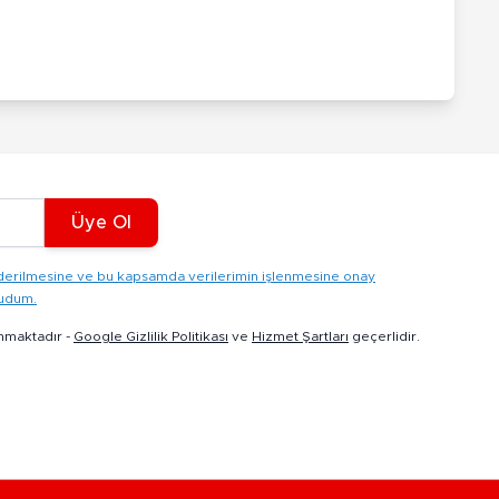
Üye Ol
gönderilmesine ve bu kapsamda verilerimin işlenmesine onay
kudum.
nmaktadır -
Google Gizlilik Politikası
ve
Hizmet Şartları
geçerlidir.