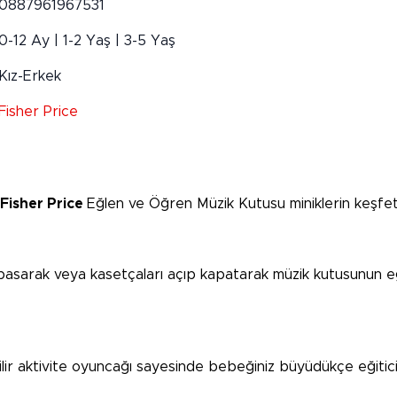
0887961967531
0-12 Ay | 1-2 Yaş | 3-5 Yaş
Kız-Erkek
Fisher Price
Fisher Price
Eğlen ve Öğren Müzik Kutusu miniklerin keşfe
basarak veya kasetçaları açıp kapatarak müzik kutusunun eğl
lir aktivite oyuncağı sayesinde bebeğiniz büyüdükçe eğitici 