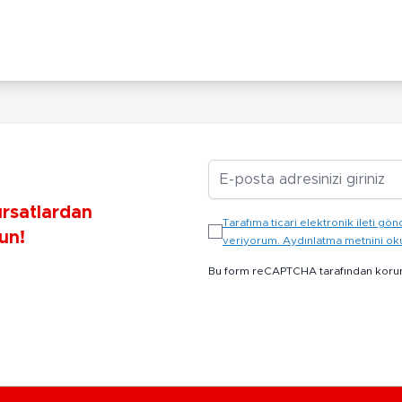
E-posta Adresiniz
ırsatlardan
Tarafıma ticari elektronik ileti 
un!
veriyorum. Aydınlatma metnini o
Bu form reCAPTCHA tarafından koru