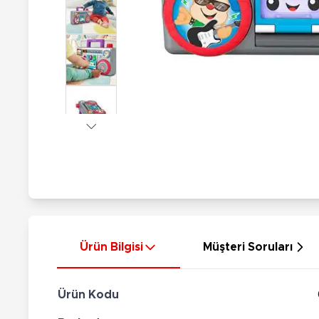
Nerf
Hayvan Figürler
Silahlar
Çeşitli Figürler
Silah Setleri
Koleksiyon Figürler
Kılıç Setleri
Elektronik Ürünler
Ok Setleri
Çeşitli Elektronik Ürünler
Ürün Bilgisi
Müşteri Soruları
Ürün Kodu