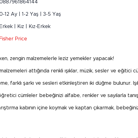
0887961864144
0-12 Ay | 1-2 Yaş | 3-5 Yaş
Erkek | Kız | Kız-Erkek
Fisher Price
ken, zengin malzemelerle leziz yemekler yapacak!
 malzemeleri attığında renkli ışıklar, müzik, sesler ve eğitici 
, farklı şarkı ve sesleri etkinleştiren iki düğme bulunur. Işı
 öğretici cümleler bebeğinizi alfabe, renkler ve sayılarla tanışt
rıştırma kabının içine koymak ve kaptan çıkarmak, bebeğiniz