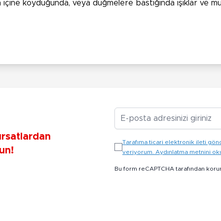
içine koyduğunda, veya düğmelere bastığında ışıklar ve müzi
E-posta Adresiniz
ırsatlardan
Tarafıma ticari elektronik ileti 
un!
veriyorum. Aydınlatma metnini o
Bu form reCAPTCHA tarafından koru