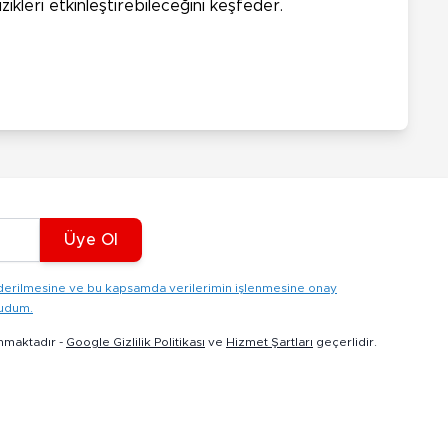
kleri etkinleştirebileceğini keşfeder.
Üye Ol
gönderilmesine ve bu kapsamda verilerimin işlenmesine onay
kudum.
nmaktadır -
Google Gizlilik Politikası
ve
Hizmet Şartları
geçerlidir.