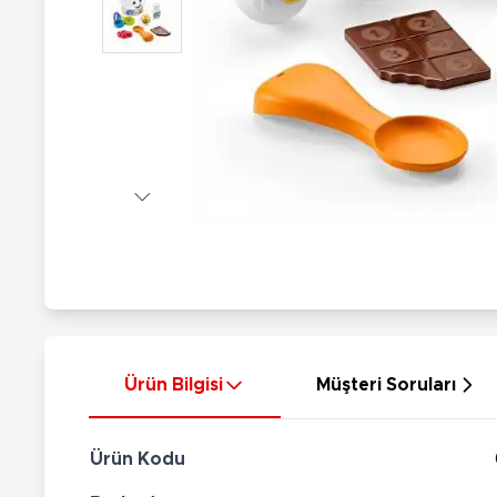
Nerf
Hayvan Figürler
Silahlar
Çeşitli Figürler
Silah Setleri
Koleksiyon Figürler
Kılıç Setleri
Elektronik Ürünler
Ok Setleri
Çeşitli Elektronik Ürünler
Ürün Bilgisi
Müşteri Soruları
Ürün Kodu