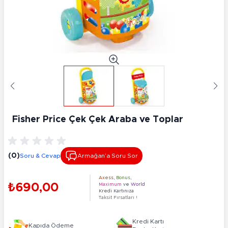
Fisher Price Çek Çek Araba ve Toplar
(0)
Soru & Cevap
Armağan’a Soru Sor
Axess
,
Bonus
,
₺690,00
Maximum
ve
World
Kredi Kartınıza
Taksit Fırsatları !
Kredi Kartı
Kapıda Ödeme