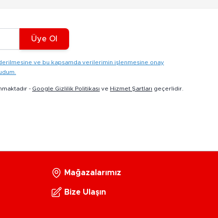
Üye Ol
gönderilmesine ve bu kapsamda verilerimin işlenmesine onay
kudum.
nmaktadır -
Google Gizlilik Politikası
ve
Hizmet Şartları
geçerlidir.
Mağazalarımız
Bize Ulaşın