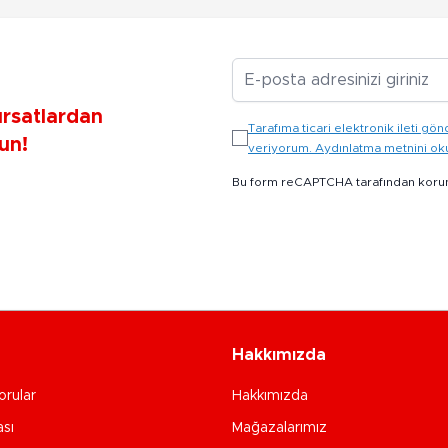
E-posta Adresiniz
ırsatlardan
Tarafıma ticari elektronik ileti 
un!
veriyorum. Aydınlatma metnini o
Bu form reCAPTCHA tarafından koru
Hakkımızda
orular
Hakkımızda
ası
Mağazalarımız