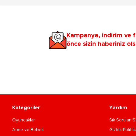
Kampanya, indirim ve f
önce sizin haberiniz ols
Kategoriler
Yardım
Oyuncaklar
Sık Sorulan S
Anne ve Bebek
Gizlilik Politik