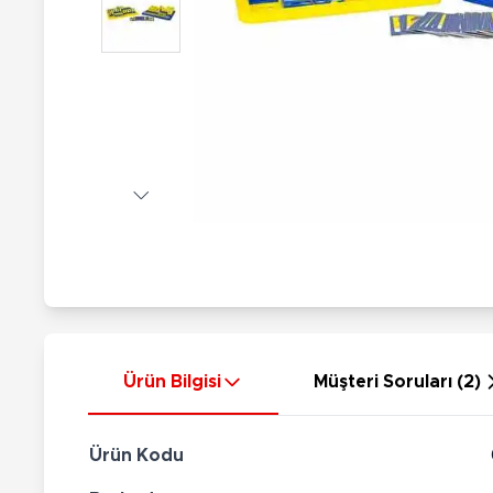
Nerf
Hayvan Figürler
Silahlar
Çeşitli Figürler
Silah Setleri
Koleksiyon Figürler
Kılıç Setleri
Elektronik Ürünler
Ok Setleri
Çeşitli Elektronik Ürünler
Ürün Bilgisi
Müşteri Soruları (2)
Ürün Kodu