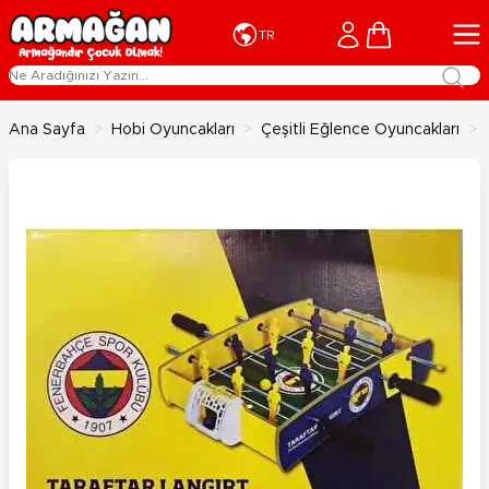
İçeriğe geç
Cart
TR
Ana Sayfa
>
Hobi Oyuncakları
>
Çeşitli Eğlence Oyuncakları
>