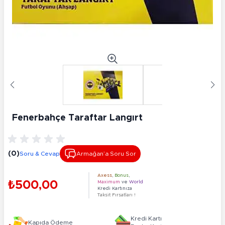
Fenerbahçe Taraftar Langırt
(0)
Soru & Cevap
Armağan’a Soru Sor
Axess
,
Bonus
,
₺500,00
Maximum
ve
World
Kredi Kartınıza
Taksit Fırsatları !
Kredi Kartı
Kapıda Ödeme