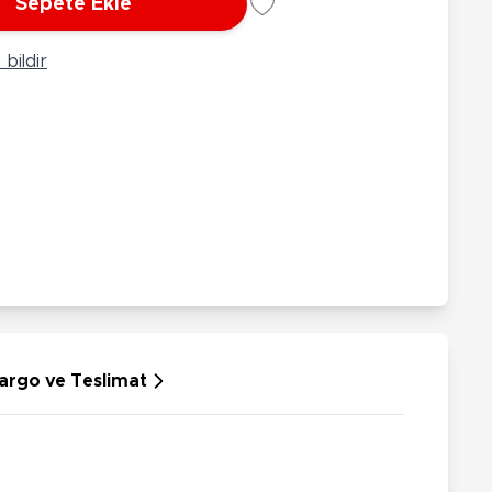
Sepete Ekle
rünleri
Çeşitli Peluşlar
ülü Araçlar
bildir
aykay - Paten - Scooter
sikletler
oruyucu Ekipmanlar
niz - Havuz Ürünleri
ahçe Oyuncakları
or Ürünleri
dallı Araçlar
n Git Araçlar
allanan Oyuncaklar
u Tabancaları
argo ve Teslimat