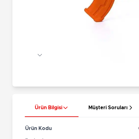
Nerf
Hayvan Figürler
Silahlar
Çeşitli Figürler
Silah Setleri
Koleksiyon Figürler
Kılıç Setleri
Elektronik Ürünler
Ok Setleri
Çeşitli Elektronik Ürünler
Ürün Bilgisi
Müşteri Soruları
Ürün Kodu