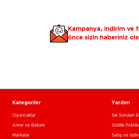
Kampanya, indirim ve f
önce sizin haberiniz ols
Kategoriler
Yardım
Oyuncaklar
Sık Sorulan S
Anne ve Bebek
Gizlilik Politik
Markalar
Satış ve İad