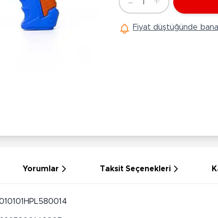
-
+
1
Ü
Adet
Hobi Oyuncakları
Anne Bebek Oyuncakları
Ak
Fiyat düştüğünde bana 
Maketler
K
Aktivite Masaları
Sihirbazlık Setleri
Bi
Oyun Halısı
Puzzlelar
K
Dönence ve Projektörler
Çeşitli Eğlence Oyuncakları
De
Dişlik ve Çıngıraklar
El İşi Setleri
B
Beslenme Gereçleri
Slime
Sp
Yürüme Arkadaşı
Pe
Bebek Oyuncakları
Bi
Bebek Araç Gereçleri
S
Banyo Oyuncakları
S
Yorumlar
Taksit Seçenekleri
K
010101HPL580014