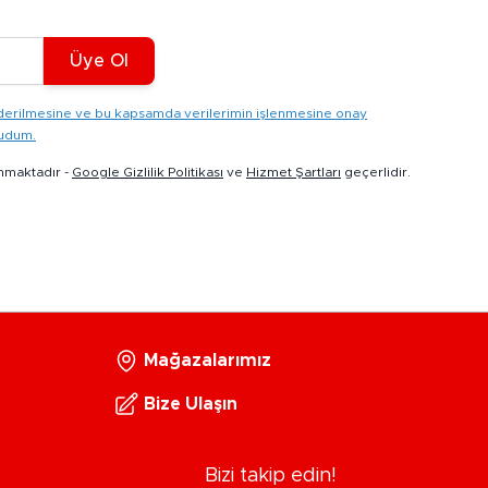
Üye Ol
gönderilmesine ve bu kapsamda verilerimin işlenmesine onay
kudum.
nmaktadır -
Google Gizlilik Politikası
ve
Hizmet Şartları
geçerlidir.
Mağazalarımız
Bize Ulaşın
Bizi takip edin!