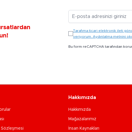
E-posta Adresiniz
ırsatlardan
Tarafıma ticari elektronik ileti 
un!
veriyorum. Aydınlatma metnini o
Bu form reCAPTCHA tarafından koru
Hakkımızda
orular
Hakkımızda
ası
Mağazalarımız
e Sözleşmesi
İnsan Kaynakları